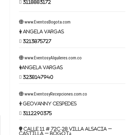
3118883172
www.EventosBogota.com
Angela Vargas
3213875727
www.EventosyAlquileres.com.co
Angela Vargas
3238147940
www.EventosyRecepciones.com.co
Geovanny Cespedes
3112290375
Calle 11 # 72c-28 Villa Alsacia –
Castilla – Bogotá