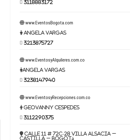
3118883172
www.EventosBogota.com
Angela Vargas
3213875727
www.EventosyAlquileres.com.co
Angela Vargas
3238147940
www.EventosyRecepciones.com.co
Geovanny Cespedes
3112290375
Calle 11 # 72c-28 Villa Alsacia –
Castilla – Bogotá