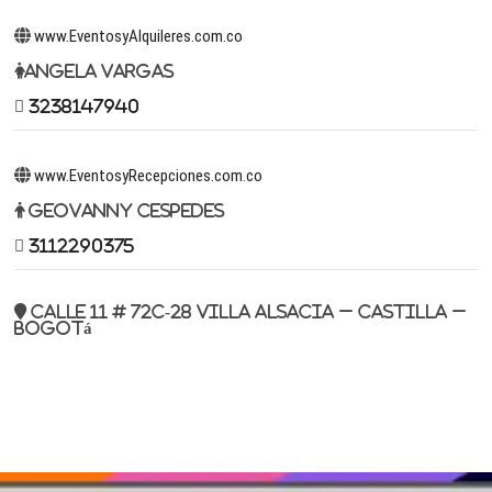
www.EventosyAlquileres.com.co
Angela Vargas
3238147940
www.EventosyRecepciones.com.co
Geovanny Cespedes
3112290375
Calle 11 # 72c-28 Villa Alsacia – Castilla –
Bogotá