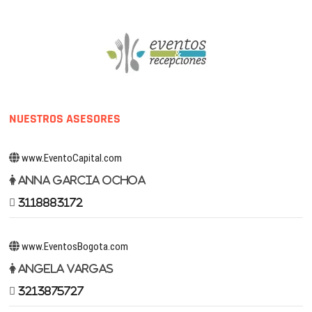
NUESTROS ASESORES
www.EventoCapital.com
Anna Garcia Ochoa
3118883172
www.EventosBogota.com
Angela Vargas
3213875727