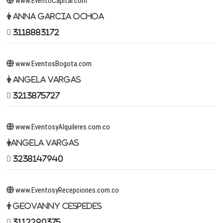
www.EventoCapital.com
Anna Garcia Ochoa
3118883172
www.EventosBogota.com
Angela Vargas
3213875727
www.EventosyAlquileres.com.co
Angela Vargas
3238147940
www.EventosyRecepciones.com.co
Geovanny Cespedes
3112290375