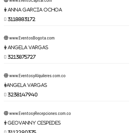
www.EventoCapital.com
Anna Garcia Ochoa
3118883172
www.EventosBogota.com
Angela Vargas
3213875727
www.EventosyAlquileres.com.co
Angela Vargas
3238147940
www.EventosyRecepciones.com.co
Geovanny Cespedes
3112290375