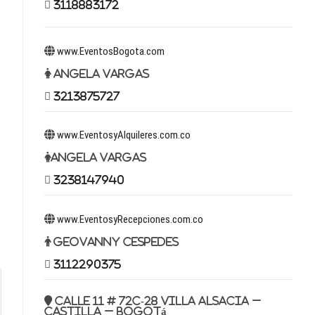
3118883172
www.EventosBogota.com
Angela Vargas
3213875727
www.EventosyAlquileres.com.co
Angela Vargas
3238147940
www.EventosyRecepciones.com.co
Geovanny Cespedes
3112290375
Calle 11 # 72c-28 Villa Alsacia –
Castilla – Bogotá