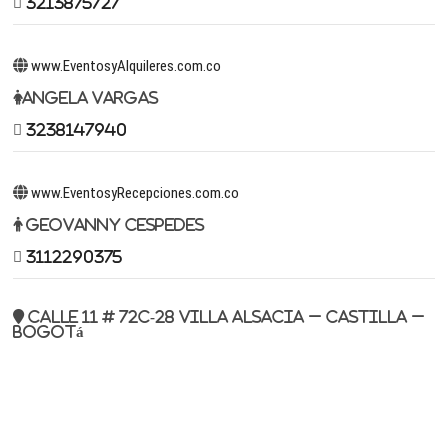
3213875727
www.EventosyAlquileres.com.co
Angela Vargas
3238147940
www.EventosyRecepciones.com.co
Geovanny Cespedes
3112290375
Calle 11 # 72c-28 Villa Alsacia – Castilla –
Bogotá