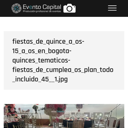
Saltar
FOTOS GRUPO EMPRESARIAL
al
EVENTO CAPITAL
contenido
fiestas_de_quince_a_os-
15_a_os_en_bogota-
quinces_tematicos-
fiestas_de_cumplea_os_plan_todo
_incluido_45__1.jpg