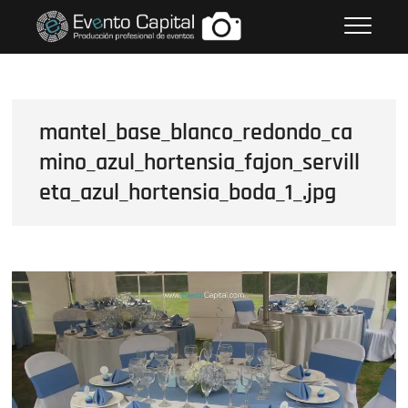
Saltar
FOTOS GRUPO EMPRESARIAL
al
EVENTO CAPITAL
contenido
mantel_base_blanco_redondo_ca
mino_azul_hortensia_fajon_servill
eta_azul_hortensia_boda_1_.jpg