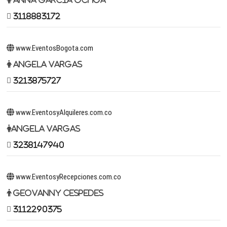
3118883172
www.EventosBogota.com
Angela Vargas
3213875727
www.EventosyAlquileres.com.co
Angela Vargas
3238147940
www.EventosyRecepciones.com.co
Geovanny Cespedes
3112290375