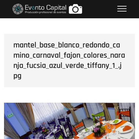
Saltar
FOTOS GRUPO EMPRESARIAL
al
EVENTO CAPITAL
contenido
mantel_base_blanco_redondo_ca
mino_carnaval_fajon_colores_nara
nja_fucsia_azul_verde_tiffany_1_.j
pg