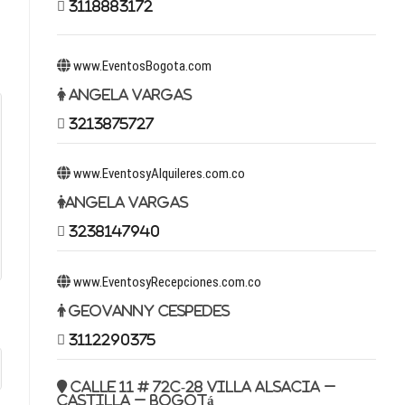
3118883172
www.EventosBogota.com
Angela Vargas
3213875727
www.EventosyAlquileres.com.co
Angela Vargas
3238147940
www.EventosyRecepciones.com.co
Geovanny Cespedes
3112290375
Calle 11 # 72c-28 Villa Alsacia –
Castilla – Bogotá