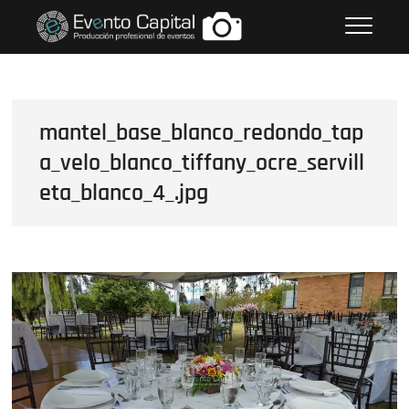
Saltar
FOTOS GRUPO EMPRESARIAL
al
EVENTO CAPITAL
contenido
mantel_base_blanco_redondo_tap
a_velo_blanco_tiffany_ocre_servill
eta_blanco_4_.jpg