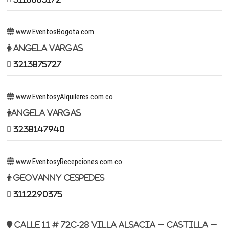
www.EventosBogota.com
Angela Vargas
3213875727
www.EventosyAlquileres.com.co
Angela Vargas
3238147940
www.EventosyRecepciones.com.co
Geovanny Cespedes
3112290375
Calle 11 # 72c-28 Villa Alsacia – Castilla –