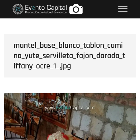
Saltar
FOTOS GRUPO EMPRESARIAL
al
EVENTO CAPITAL
contenido
mantel_base_blanco_tablon_cami
no_yute_servilleta_fajon_dorado_t
iffany_ocre_1_.jpg