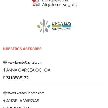
NUESTROS ASESORES
www.EventoCapital.com
Anna Garcia Ochoa
3118883172
www.EventosBogota.com
Angela Vargas