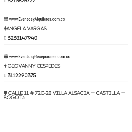
3213875727
www.EventosyAlquileres.com.co
Angela Vargas
3238147940
www.EventosyRecepciones.com.co
Geovanny Cespedes
3112290375
Calle 11 # 72c-28 Villa Alsacia – Castilla –
Bogotá