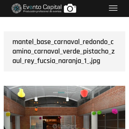
Saltar
FOTOS GRUPO EMPRESARIAL
al
EVENTO CAPITAL
contenido
mantel_base_carnaval_redondo_c
amino_carnaval_verde_pistacho_z
aul_rey_fucsia_naranja_1_.jpg