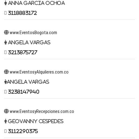
Anna Garcia Ochoa
3118883172
www.EventosBogota.com
Angela Vargas
3213875727
www.EventosyAlquileres.com.co
Angela Vargas
3238147940
www.EventosyRecepciones.com.co
Geovanny Cespedes
3112290375