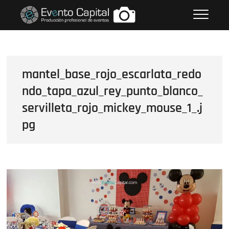
Saltar
FOTOS GRUPO EMPRESARIAL
al
EVENTO CAPITAL
contenido
mantel_base_rojo_escarlata_redo
ndo_tapa_azul_rey_punto_blanco_
servilleta_rojo_mickey_mouse_1_.j
pg