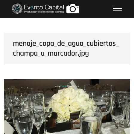
Saltar
FOTOS GRUPO EMPRESARIAL
al
EVENTO CAPITAL
contenido
menaje_copa_de_agua_cubiertos_
champa_a_marcador.jpg