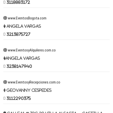
3118883172
www.EventosBogota.com
Angela Vargas
3213875727
www.EventosyAlquileres.com.co
Angela Vargas
3238147940
www.EventosyRecepciones.com.co
Geovanny Cespedes
3112290375