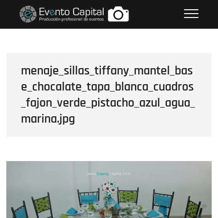
Saltar
FOTOS GRUPO EMPRESARIAL
al
EVENTO CAPITAL
contenido
menaje_sillas_tiffany_mantel_bas
e_chocalate_tapa_blanca_cuadros
_fajon_verde_pistacho_azul_agua_
marina.jpg