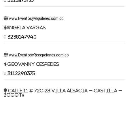
3213875727
www.EventosyAlquileres.com.co
Angela Vargas
3238147940
www.EventosyRecepciones.com.co
Geovanny Cespedes
3112290375
Calle 11 # 72c-28 Villa Alsacia – Castilla –
Bogotá