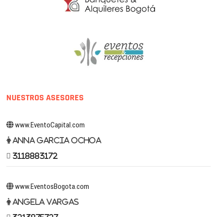
NUESTROS ASESORES
www.EventoCapital.com
Anna Garcia Ochoa
3118883172
www.EventosBogota.com
Angela Vargas