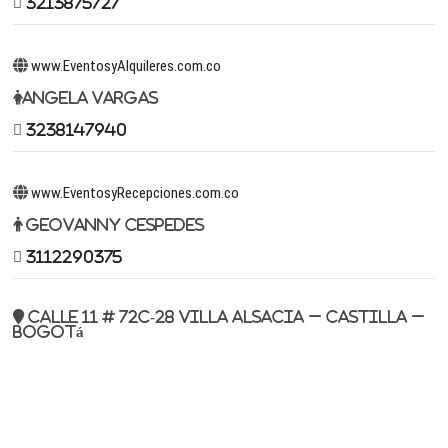
3213875727
www.EventosyAlquileres.com.co
Angela Vargas
3238147940
www.EventosyRecepciones.com.co
Geovanny Cespedes
3112290375
Calle 11 # 72c-28 Villa Alsacia – Castilla –
Bogotá