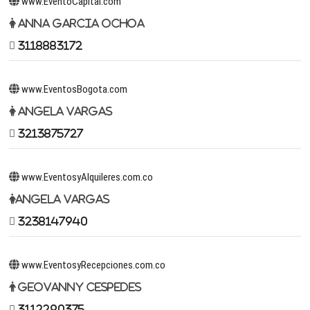
www.EventoCapital.com
Anna Garcia Ochoa
3118883172
www.EventosBogota.com
Angela Vargas
3213875727
www.EventosyAlquileres.com.co
Angela Vargas
3238147940
www.EventosyRecepciones.com.co
Geovanny Cespedes
3112290375