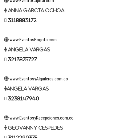
www.EventoCapital.com
Anna Garcia Ochoa
3118883172
www.EventosBogota.com
Angela Vargas
3213875727
www.EventosyAlquileres.com.co
Angela Vargas
3238147940
www.EventosyRecepciones.com.co
Geovanny Cespedes
3112290375