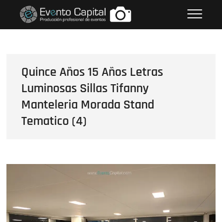
Saltar
FOTOS GRUPO EMPRESARIAL
al
EVENTO CAPITAL
contenido
Quince Años 15 Años Letras
Luminosas Sillas Tifanny
Manteleria Morada Stand
Tematico (4)