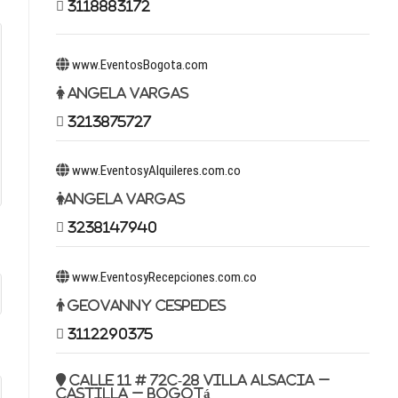
3118883172
www.EventosBogota.com
Angela Vargas
3213875727
www.EventosyAlquileres.com.co
Angela Vargas
3238147940
www.EventosyRecepciones.com.co
Geovanny Cespedes
3112290375
Calle 11 # 72c-28 Villa Alsacia –
Castilla – Bogotá