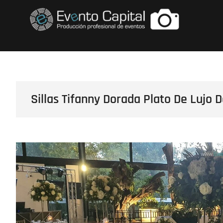
Saltar
FOTOS GRUPO E
al
contenido
Sillas Tifanny Dorada Plato De Lujo