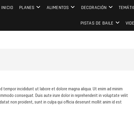
MPRESARIAL EVENTO CAPITAL
INICIO
PLANES
ALIMENTOS
DECORACIÓN
TEMÁTI
PISTAS DE BAILE
VID
d tempor incididunt ut labore et dolore magna aliqua. Ut enim ad minim
commodo consequat. Duis aute irure dolor in reprehenderit in voluptate velit
datat non proident, sunt in culpa qui officia deserunt mollit anim id est