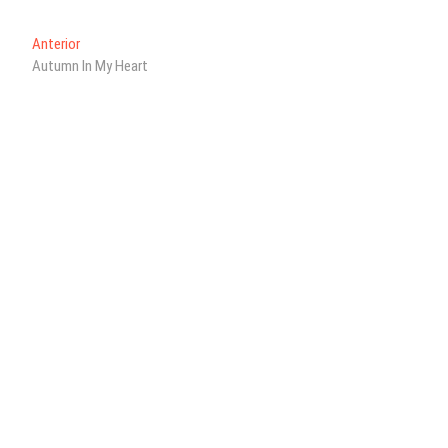
ts
Navegación
Entrada
Anterior
A
anterior:
Autumn In My Heart
de
pp
entradas