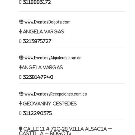
3118883172
www.EventosBogota.com
Angela Vargas
3213875727
www.EventosyAlquileres.com.co
Angela Vargas
3238147940
www.EventosyRecepciones.com.co
Geovanny Cespedes
3112290375
Calle 11 # 72c-28 Villa Alsacia –
Castilla – Bogotá