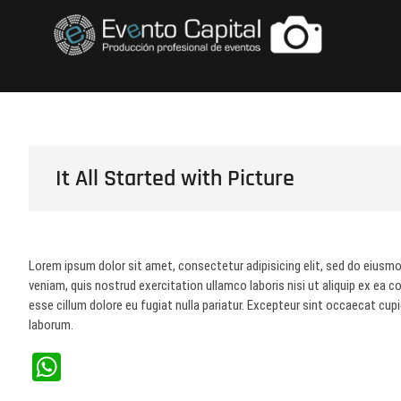
Saltar
FOTOS GRUPO E
al
contenido
It All Started with Picture
Lorem ipsum dolor sit amet, consectetur adipisicing elit, sed do eiusmo
veniam, quis nostrud exercitation ullamco laboris nisi ut aliquip ex ea 
esse cillum dolore eu fugiat nulla pariatur. Excepteur sint occaecat cupi
laborum.
W
ha