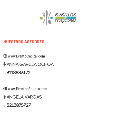
NUESTROS ASESORES
www.EventoCapital.com
Anna Garcia Ochoa
3118883172
www.EventosBogota.com
Angela Vargas
3213875727