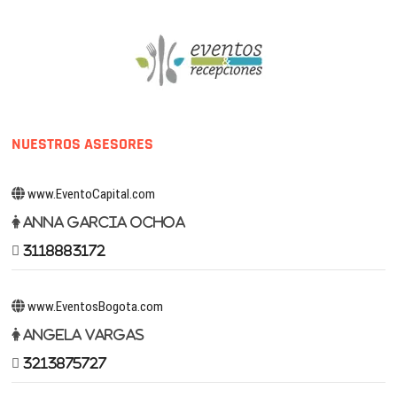
NUESTROS ASESORES
www.EventoCapital.com
Anna Garcia Ochoa
3118883172
www.EventosBogota.com
Angela Vargas
3213875727