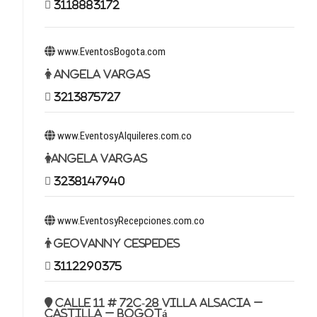
3118883172
www.EventosBogota.com
Angela Vargas
3213875727
www.EventosyAlquileres.com.co
Angela Vargas
3238147940
www.EventosyRecepciones.com.co
Geovanny Cespedes
3112290375
Calle 11 # 72c-28 Villa Alsacia –
Castilla – Bogotá