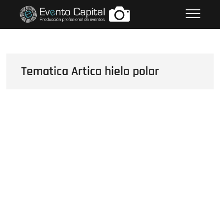
Saltar
FOTOS GRUPO EMPRESARIAL
al
EVENTO CAPITAL
contenido
Tematica Artica hielo polar