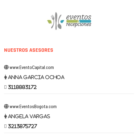
NUESTROS ASESORES
www.EventoCapital.com
Anna Garcia Ochoa
3118883172
www.EventosBogota.com
Angela Vargas
3213875727