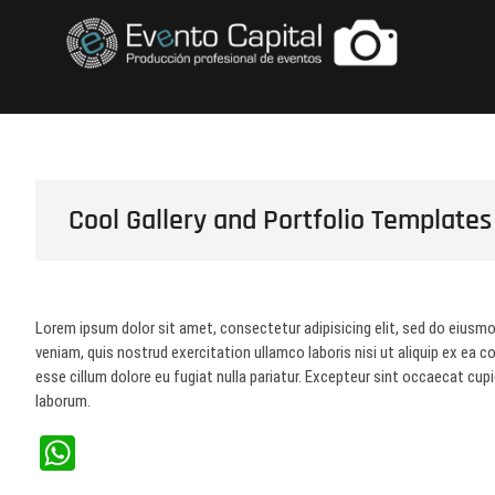
Saltar
FOTOS GRUPO E
al
contenido
Cool Gallery and Portfolio Templates
Lorem ipsum dolor sit amet, consectetur adipisicing elit, sed do eiusmo
veniam, quis nostrud exercitation ullamco laboris nisi ut aliquip ex ea 
esse cillum dolore eu fugiat nulla pariatur. Excepteur sint occaecat cupi
laborum.
W
ha