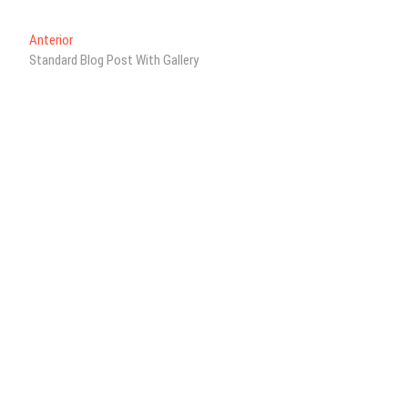
ts
Navegación
Entrada
Anterior
A
anterior:
Standard Blog Post With Gallery
de
pp
entradas