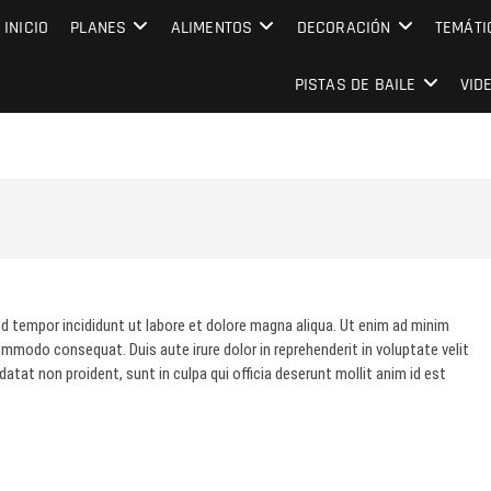
MPRESARIAL EVENTO CAPITAL
INICIO
PLANES
ALIMENTOS
DECORACIÓN
TEMÁTI
PISTAS DE BAILE
VID
d tempor incididunt ut labore et dolore magna aliqua. Ut enim ad minim
commodo consequat. Duis aute irure dolor in reprehenderit in voluptate velit
datat non proident, sunt in culpa qui officia deserunt mollit anim id est