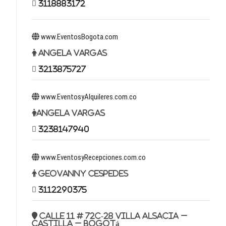
3118883172
www.EventosBogota.com
Angela Vargas
3213875727
www.EventosyAlquileres.com.co
Angela Vargas
3238147940
www.EventosyRecepciones.com.co
Geovanny Cespedes
3112290375
Calle 11 # 72c-28 Villa Alsacia –
Castilla – Bogotá