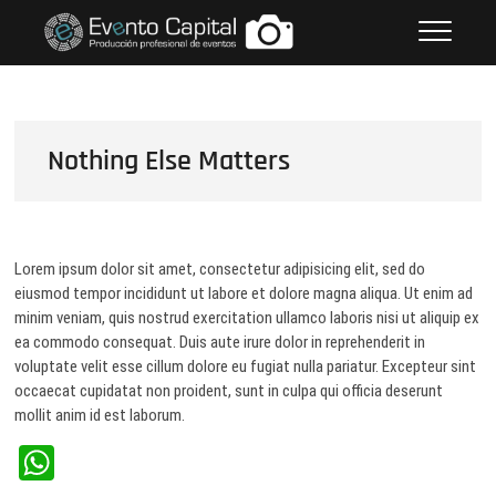
Saltar
FOTOS GRUPO EMPRESARIAL
al
EVENTO CAPITAL
contenido
Nothing Else Matters
Lorem ipsum dolor sit amet, consectetur adipisicing elit, sed do
eiusmod tempor incididunt ut labore et dolore magna aliqua. Ut enim ad
minim veniam, quis nostrud exercitation ullamco laboris nisi ut aliquip ex
ea commodo consequat. Duis aute irure dolor in reprehenderit in
voluptate velit esse cillum dolore eu fugiat nulla pariatur. Excepteur sint
occaecat cupidatat non proident, sunt in culpa qui officia deserunt
mollit anim id est laborum.
W