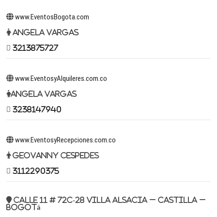
www.EventosBogota.com
Angela Vargas
3213875727
www.EventosyAlquileres.com.co
Angela Vargas
3238147940
www.EventosyRecepciones.com.co
Geovanny Cespedes
3112290375
Calle 11 # 72c-28 Villa Alsacia – Castilla –
Bogotá