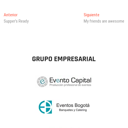
ha
ts
Navegación
Entrada
Entrada
Anterior
Siguiente
A
anterior:
siguiente:
Supper’s Ready
My friends are awesome
de
pp
entradas
GRUPO EMPRESARIAL