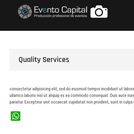
Saltar
FOTOS GRUPO E
al
contenido
Quality Services
consectetur adipisicing elit, sed do eiusmod tempor incididunt ut labor
ullamco laboris nisi ut aliquip ex ea commodo consequat. Duis aute irure 
pariatur. Excepteur sint occaecat cupidatat non proident, sunt in culpa q
W
ha