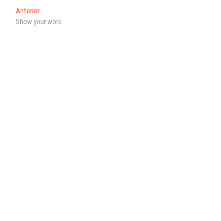
ts
Navegación
Entrada
Anterior
A
anterior:
Show your work
de
pp
entradas