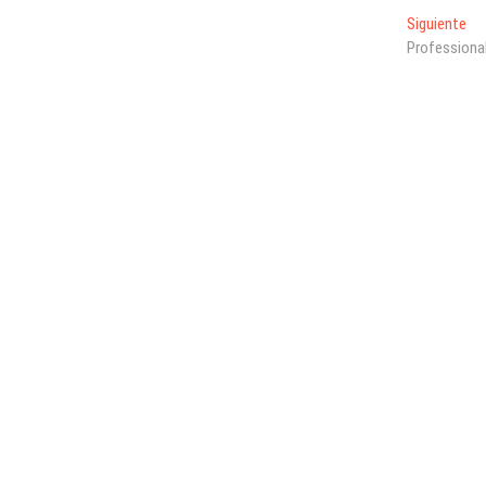
En
Siguiente
sig
Professiona