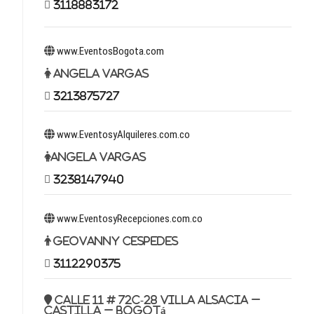
3118883172
www.EventosBogota.com
Angela Vargas
3213875727
www.EventosyAlquileres.com.co
Angela Vargas
3238147940
www.EventosyRecepciones.com.co
Geovanny Cespedes
3112290375
Calle 11 # 72c-28 Villa Alsacia –
Castilla – Bogotá