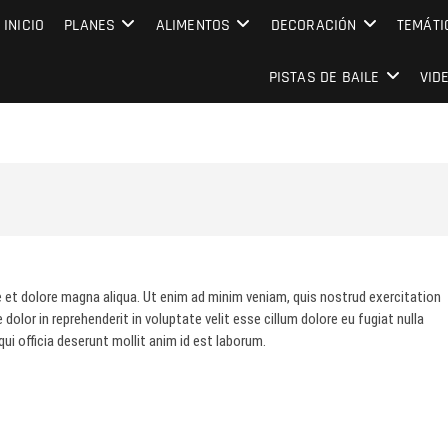
MPRESARIAL EVENTO CAPITAL
INICIO
PLANES
ALIMENTOS
DECORACIÓN
TEMÁTI
PISTAS DE BAILE
VID
e et dolore magna aliqua. Ut enim ad minim veniam, quis nostrud exercitation
dolor in reprehenderit in voluptate velit esse cillum dolore eu fugiat nulla
ui officia deserunt mollit anim id est laborum.