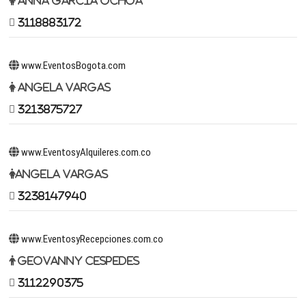
Anna Garcia Ochoa
3118883172
www.EventosBogota.com
Angela Vargas
3213875727
www.EventosyAlquileres.com.co
Angela Vargas
3238147940
www.EventosyRecepciones.com.co
Geovanny Cespedes
3112290375