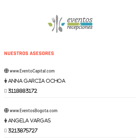
NUESTROS ASESORES
www.EventoCapital.com
Anna Garcia Ochoa
3118883172
www.EventosBogota.com
Angela Vargas
3213875727