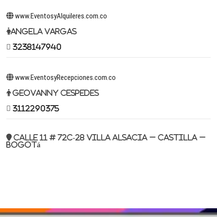
www.EventosyAlquileres.com.co
Angela Vargas
3238147940
www.EventosyRecepciones.com.co
Geovanny Cespedes
3112290375
Calle 11 # 72c-28 Villa Alsacia – Castilla –
Bogotá