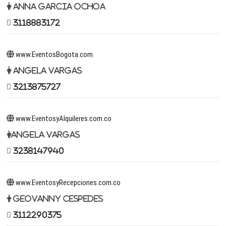
Anna Garcia Ochoa
3118883172
www.EventosBogota.com
Angela Vargas
3213875727
www.EventosyAlquileres.com.co
Angela Vargas
3238147940
www.EventosyRecepciones.com.co
Geovanny Cespedes
3112290375