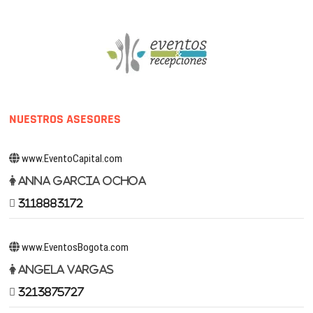
NUESTROS ASESORES
www.EventoCapital.com
Anna Garcia Ochoa
3118883172
www.EventosBogota.com
Angela Vargas
3213875727