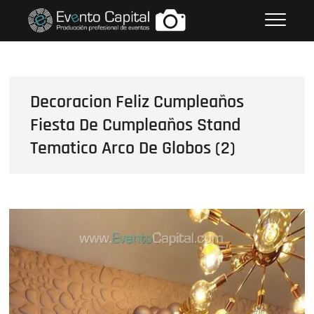
Saltar
FOTOS GRUPO EMPRESARIAL
al
EVENTO CAPITAL
contenido
Decoracion Feliz Cumpleaños
Fiesta De Cumpleaños Stand
Tematico Arco De Globos (2)