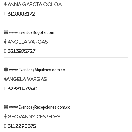
Anna Garcia Ochoa
3118883172
www.EventosBogota.com
Angela Vargas
3213875727
www.EventosyAlquileres.com.co
Angela Vargas
3238147940
www.EventosyRecepciones.com.co
Geovanny Cespedes
3112290375