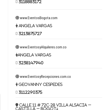
3118883172
www.EventosBogota.com
Angela Vargas
3213875727
www.EventosyAlquileres.com.co
Angela Vargas
3238147940
www.EventosyRecepciones.com.co
Geovanny Cespedes
3112290375
Calle 11 # 72c-28 Villa Alsacia –
Castilla – Bogotá