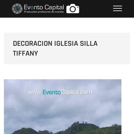
Saltar
FOTOS GRUPO EMPRESARIAL
al
EVENTO CAPITAL
contenido
DECORACION IGLESIA SILLA
TIFFANY