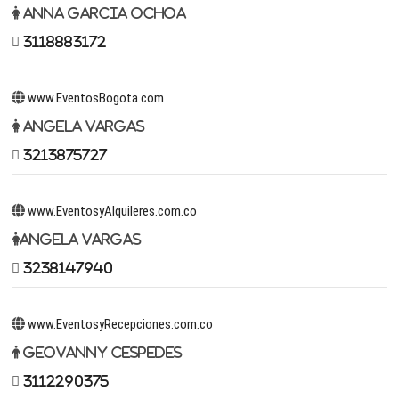
Anna Garcia Ochoa
3118883172
www.EventosBogota.com
Angela Vargas
3213875727
www.EventosyAlquileres.com.co
Angela Vargas
3238147940
www.EventosyRecepciones.com.co
Geovanny Cespedes
3112290375