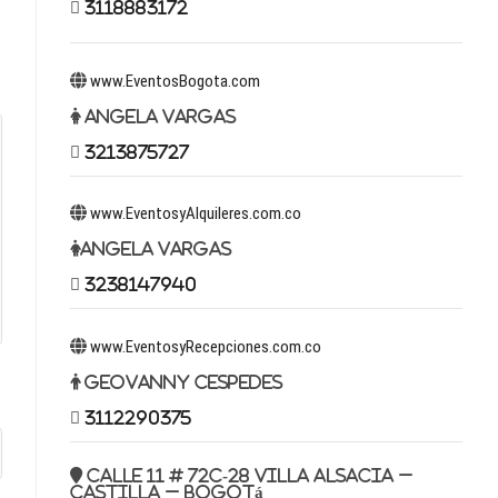
3118883172
www.EventosBogota.com
Angela Vargas
3213875727
www.EventosyAlquileres.com.co
Angela Vargas
3238147940
www.EventosyRecepciones.com.co
Geovanny Cespedes
3112290375
Calle 11 # 72c-28 Villa Alsacia –
Castilla – Bogotá