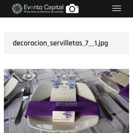
Saltar
FOTOS GRUPO EMPRESARIAL
al
EVENTO CAPITAL
contenido
decoracion_servilletas_7__1.jpg