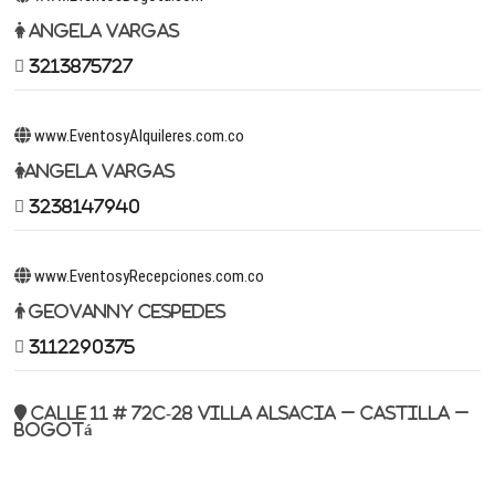
Angela Vargas
3213875727
www.EventosyAlquileres.com.co
Angela Vargas
3238147940
www.EventosyRecepciones.com.co
Geovanny Cespedes
3112290375
Calle 11 # 72c-28 Villa Alsacia – Castilla –
Bogotá