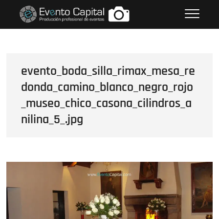
Saltar
FOTOS GRUPO EMPRESARIAL
al
EVENTO CAPITAL
contenido
evento_boda_silla_rimax_mesa_re
donda_camino_blanco_negro_rojo
_museo_chico_casona_cilindros_a
nilina_5_.jpg