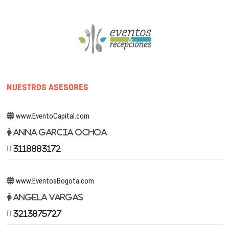
NUESTROS ASESORES
www.EventoCapital.com
Anna Garcia Ochoa
3118883172
www.EventosBogota.com
Angela Vargas
3213875727