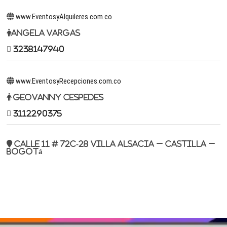
www.EventosyAlquileres.com.co
Angela Vargas
3238147940
www.EventosyRecepciones.com.co
Geovanny Cespedes
3112290375
Calle 11 # 72c-28 Villa Alsacia – Castilla –
Bogotá