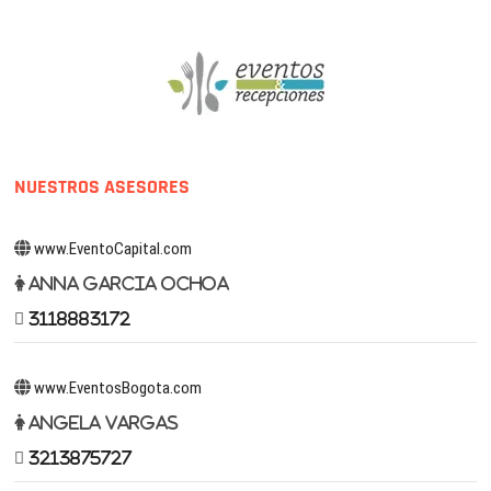
NUESTROS ASESORES
www.EventoCapital.com
Anna Garcia Ochoa
3118883172
www.EventosBogota.com
Angela Vargas
3213875727