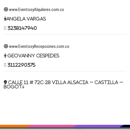
www.EventosyAlquileres.com.co
Angela Vargas
3238147940
www.EventosyRecepciones.com.co
Geovanny Cespedes
3112290375
Calle 11 # 72c-28 Villa Alsacia – Castilla –
Bogotá