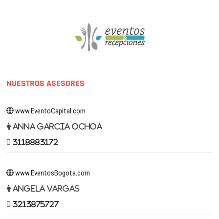
NUESTROS ASESORES
www.EventoCapital.com
Anna Garcia Ochoa
3118883172
www.EventosBogota.com
Angela Vargas
3213875727