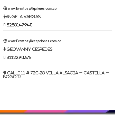
www.EventosyAlquileres.com.co
Angela Vargas
3238147940
www.EventosyRecepciones.com.co
Geovanny Cespedes
3112290375
Calle 11 # 72c-28 Villa Alsacia – Castilla –
Bogotá