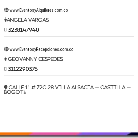
www.EventosyAlquileres.com.co
Angela Vargas
3238147940
www.EventosyRecepciones.com.co
Geovanny Cespedes
3112290375
Calle 11 # 72c-28 Villa Alsacia – Castilla –
Bogotá