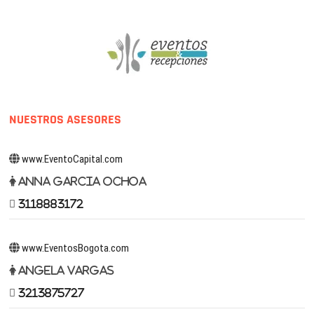
NUESTROS ASESORES
www.EventoCapital.com
Anna Garcia Ochoa
3118883172
www.EventosBogota.com
Angela Vargas
3213875727