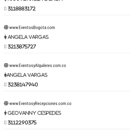
3118883172
www.EventosBogota.com
Angela Vargas
3213875727
www.EventosyAlquileres.com.co
Angela Vargas
3238147940
www.EventosyRecepciones.com.co
Geovanny Cespedes
3112290375