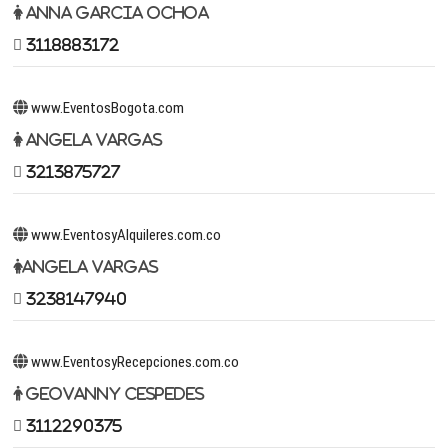
Anna Garcia Ochoa
3118883172
www.EventosBogota.com
Angela Vargas
3213875727
www.EventosyAlquileres.com.co
Angela Vargas
3238147940
www.EventosyRecepciones.com.co
Geovanny Cespedes
3112290375