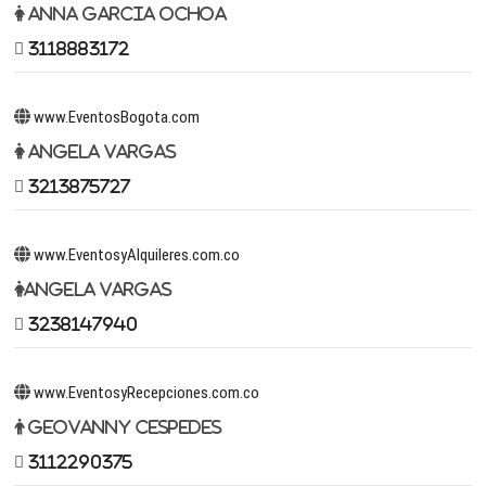
Anna Garcia Ochoa
3118883172
www.EventosBogota.com
Angela Vargas
3213875727
www.EventosyAlquileres.com.co
Angela Vargas
3238147940
www.EventosyRecepciones.com.co
Geovanny Cespedes
3112290375