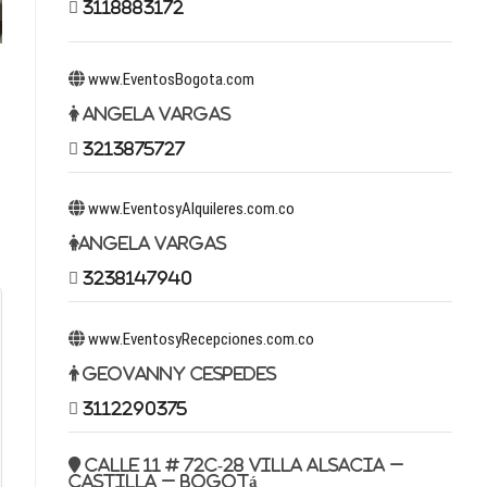
3118883172
www.EventosBogota.com
Angela Vargas
3213875727
www.EventosyAlquileres.com.co
Angela Vargas
3238147940
www.EventosyRecepciones.com.co
Geovanny Cespedes
3112290375
Calle 11 # 72c-28 Villa Alsacia –
Castilla – Bogotá