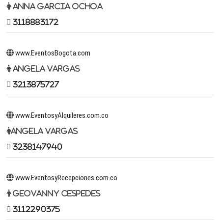
Anna Garcia Ochoa
3118883172
www.EventosBogota.com
Angela Vargas
3213875727
www.EventosyAlquileres.com.co
Angela Vargas
3238147940
www.EventosyRecepciones.com.co
Geovanny Cespedes
3112290375